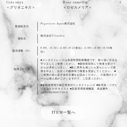
Gris onyx
Rose camellia
Chi
＜グリオニキス＞
＜ロゼカメリア＞
＜
Pegavision Japan株式会社
製造販売元
株式会社T-Garden
発売元
0.00、-0.50～-6.00（0.25単位）-6.00～-8.00（0.50単
販売度数（D）
位）
■コンタクトレンズは高度管理医療機器です。取り扱い方法を
守り正しくご使用ください。 ■眼科医院等にて検査を受けて
からお求めください。 ■眼に異常を感じたら直ちにレンズ使
使用上の注意
用を中止し、お近くの眼科等で検査を受診してください。 ■
ご使用の前に必ず添付文書をお読みください。 ※装用のイメ
ージは個人差がございますので、ご注意ください。
■単回使用視力補正用色付コンタクトレンズ ■販売名：ペガビ
その他
ジョン１DAYモイスト ■高度管理医療機器 承認番号：
22800BZI0003700Ｖ
ITEM一覧へ