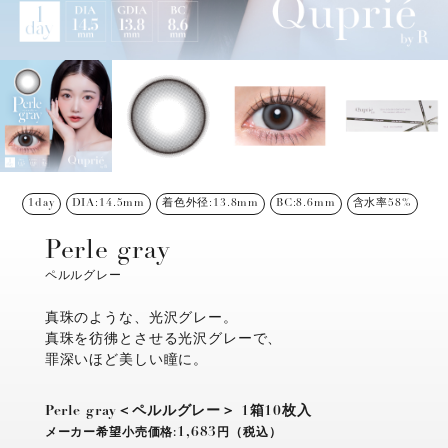
1day
DIA:14.5mm
着色外径:13.8mm
BC:8.6mm
含水率58%
Perle gray
ペルルグレー
真珠のような、光沢グレー。
真珠を彷彿とさせる光沢グレーで、
罪深いほど美しい瞳に。
Perle gray＜ペルルグレー＞
1箱10枚入
1,683
メーカー希望小売価格:
円（税込）