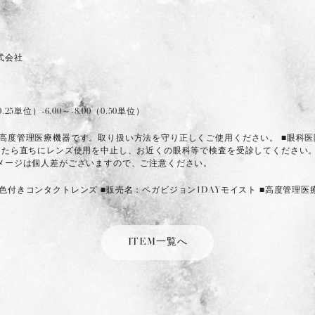
n株式会社
（0.25単位）-6.00～-8.00（0.50単位）
は高度管理医療機器です。取り扱い方法を守り正しくご使用ください。 ■眼科
じたら直ちにレンズ使用を中止し、お近くの眼科等で検査を受診してください。
イメージは個人差がございますので、ご注意ください。
付きコンタクトレンズ ■販売名：ペガビジョン1DAYモイスト ■高度管理医療機器 
ITEM一覧へ