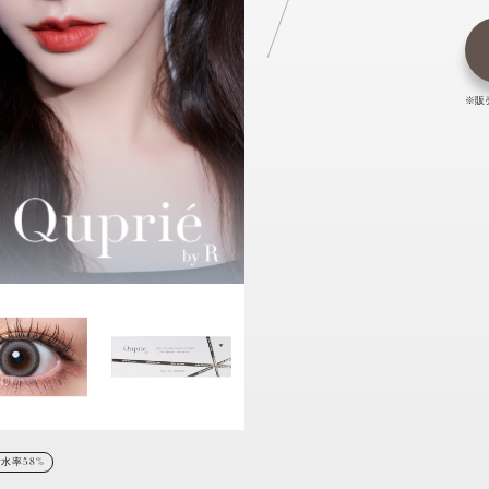
※販
水率58%