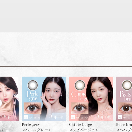
a
Perle gray
Chipie beige
Bebe br
ア＞
＜ペルルグレー＞
＜シピベージュ＞
＜ベベブ