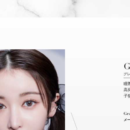
G
グ
瞳
高
子
Gr
メ