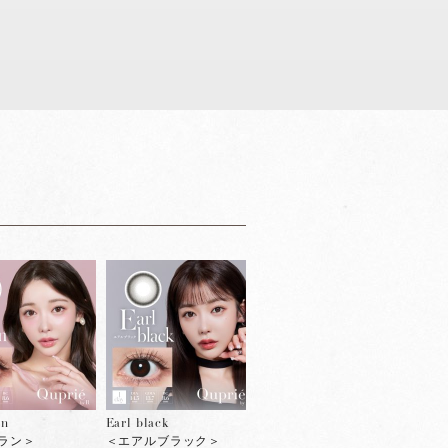
Noi
Lune beige
＜
＜リュヌベージュ＞
un
Earl black
ラン＞
＜エアルブラック＞