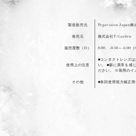
製造販売元
Pegavision Japa
発売元
株式会社T-Garden
販売度数（D）
0.00、-0.50～-6.00
■コンタクトレンズ
使用上の注意
い。 ■眼に異常を感
ださい。 ※装用の
その他
■単回使用視力補正用色