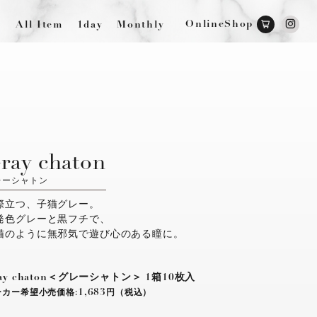
OnlineShop
All Item
1day
Monthly
ray chaton
レーシャトン
際立つ、子猫グレー。
発色グレーと黒フチで、
猫のように無邪気で遊び心のある瞳に。
ay chaton＜グレーシャトン＞
1箱10枚入
1,683
ーカー希望小売価格:
円（税込）